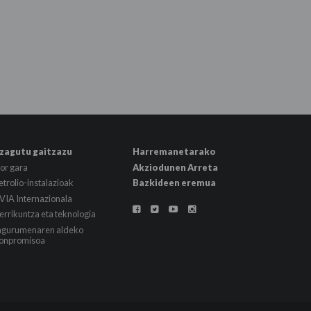
zagutu gaitzazu
Harremanetarako
or gara
Akziodunen Arreta
etrolio-instalazioak
Bazkideen eremua
VIA Internazionala




errikuntza eta teknologia
ngurumenaren aldeko
onpromisoa