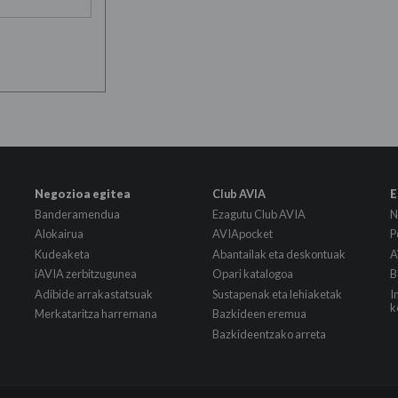
Negozioa egitea
Club AVIA
E
Banderamendua
Ezagutu Club AVIA
N
Alokairua
AVIApocket
P
Kudeaketa
Abantailak eta deskontuak
A
iAVIA zerbitzugunea
Opari katalogoa
B
Adibide arrakastatsuak
Sustapenak eta lehiaketak
I
k
Merkataritza harremana
Bazkideen eremua
Bazkideentzako arreta