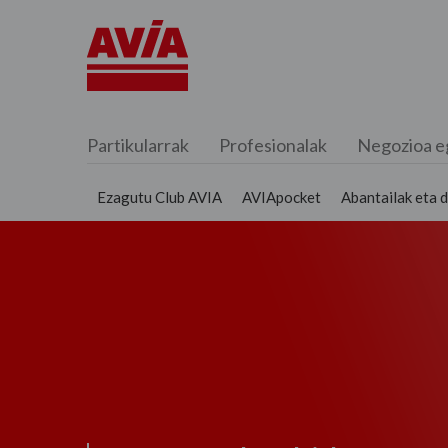
Partikularrak
Profesionalak
Negozioa e
Ezagutu Club AVIA
AVIApocket
Abantailak eta 