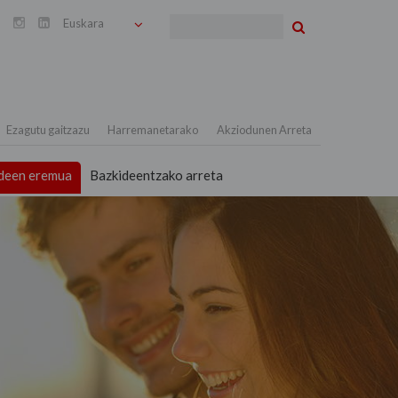
Bilatu


Ezagutu gaitzazu
Harremanetarako
Akziodunen Arreta
deen eremua
Bazkideentzako arreta