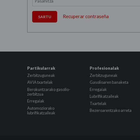
Recuperar contraseña
SARTU
Partikularrak
Profesionalak
Zerbitzuguneak
Zerbitzuguneak
AVIA txartelak
Gasolioaren banaketa
Berokuntzarako gasolio-
Erregaiak
zerbitzua
Lubrifikatzaileak
Erregaiak
Txartelak
Automoziorako
Bezeroarentzako arreta
lubrifikatzaileak