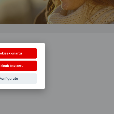
okieak onartu
kieak baztertu
Konfiguratu