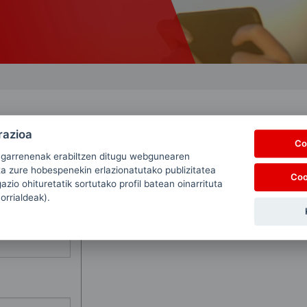
razioa
Co
ugarrenenak erabiltzen ditugu webgunearen
ta zure hobespenekin erlazionatutako publizitatea
Coo
zio ohituretatik sortutako profil batean oinarrituta
 orrialdeak).