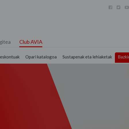



gitea
Club AVIA
deskontuak
Opari katalogoa
Sustapenak eta lehiaketak
Bazki