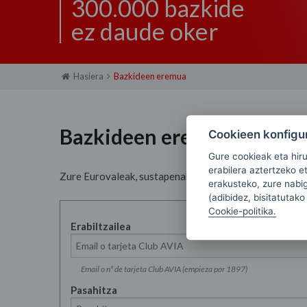
300.000 bazkide
ez daude oker
Hasiera
Bazkideen eremua
Bazkideen eremua
Cookieen konfigu
Gure cookieak eta hir
erabilera aztertzeko e
Zure Eurovaleak, sustapenak, deskontuak, etb. ikusi
erakusteko, zure nabiga
(adibidez, bisitatutako
Cookie-politika.
Erabiltzailea
Email o nº de tarjeta Club AVIA (empieza por 1897)
Pasahitza