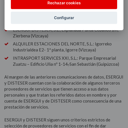
solicitando:
Rechazar cookies
ESERGUI, S.A. Parque Empresarial Zuatzu, Edificio Ulía,
Configurar
Planta 1ª, nº 14, 20018 – San Sebastián (Guipúzcoa)
ESERGUI DISTESER, S.L., Explanada Punta Ceballos s/n,
Zierbena (Vizcaya)
ALQUILER ESTACIONES DEL NORTE, S.L.: Igorreko
Industrialdea E2- 1ª planta, Igorre (Vizcaya)
INTRASPORT SERVICES XXI, S.L.: Parque Empresarial
Zuatzu – Edificio Ulia nº 1-14
,
San Sebastián (Guipúzcoa)
Al margen de las anteriores comunicaciones de datos, ESERGUI
y DISTESER cuentan con la colaboración de algunos terceros
proveedores de servicios que tienen acceso a sus datos
personales y que tratan los referidos datos en nombre y por
cuenta de ESERGUI y de DISTESER como consecuencia de una
prestación de servicios.
ESERGUI y DISTESER siguen unos criterios estrictos de
selección de proveedores de servicios con el fin de dar