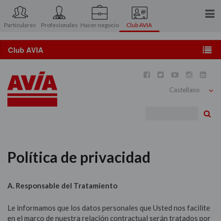
Particulares
Profesionales
Hacer negocio
Club AVIA
Conócenos
Prensa
Conoce el Club AVIA





Contacto
AVIApocket
Bu
Área asociados
Ventajas y descuentos
Política de privacidad
Catálogo de regalos
Promociones y concursos
A. Responsable del Tratamiento
Viajes y motor
Le informamos que los datos personales que Usted nos facilite
en el marco de nuestra relación contractual serán tratados por