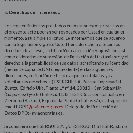
E. Derechos del interesado
Los consentimientos prestados en los supuestos previstos en
el presente acto podrán ser revocados por Usted en cualquier
momento, a su simple solicitud. Le informamos que de acuerdo
con la legislación vigente Usted tiene derecho a ejercer sus
derechos de acceso, rectificación, cancelación y oposición, así
como el derecho de supresión, de limitación del tratamiento y el
derecho a la portabilidad de sus datos, acreditando su identidad
(mediante copia de DNI o equivalente) en las siguientes
direcciones, en función de frente a que la entidad vaya a
solicitar sus derechos: (i) ESERGUI, S.A. Parque Empresarial
Zuatzu, Edificio Ulía, Planta 1ª, nº 14, 20018 – San Sebastián
(Guipúzcoa) y/o (ii) ESERGUI DISTESER, S.L., con domicilio en
Zierbena (Bizkaia), Explanada Punta Ceballos s/n, o al siguiente
email RGPD
@aviaenergias.es
, Delegado de Protección de
Datos DPO@aviaenergias.es.
Si considera que ESERGUI, S.A. y/o ESERGUI DISTESER, S.L. no
han respetado alguno de los derechos anteriormente