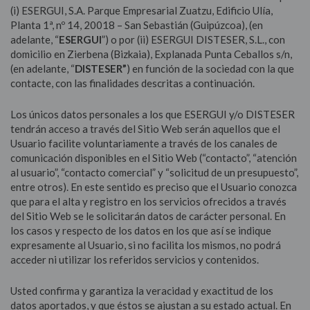
(i) ESERGUI, S.A. Parque Empresarial Zuatzu, Edificio Ulía,
Área de socios
Planta 1ª, nº 14, 20018 – San Sebastián (Guipúzcoa), (en
adelante, “
ESERGUI
”) o por (ii) ESERGUI DISTESER, S.L., con
Atención socios
domicilio en Zierbena (Bizkaia), Explanada Punta Ceballos s/n,
(en adelante, “
DISTESER”
) en función de la sociedad con la que
contacte, con las finalidades descritas a continuación.
Los únicos datos personales a los que ESERGUI y/o DISTESER
tendrán acceso a través del Sitio Web serán aquellos que el
Usuario facilite voluntariamente a través de los canales de
comunicación disponibles en el Sitio Web (“contacto”, “atención
al usuario”, “contacto comercial” y “solicitud de un presupuesto”,
entre otros). En este sentido es preciso que el Usuario conozca
que para el alta y registro en los servicios ofrecidos a través
del Sitio Web se le solicitarán datos de carácter personal. En
los casos y respecto de los datos en los que así se indique
expresamente al Usuario, si no facilita los mismos, no podrá
acceder ni utilizar los referidos servicios y contenidos.
Usted confirma y garantiza la veracidad y exactitud de los
datos aportados, y que éstos se ajustan a su estado actual. En