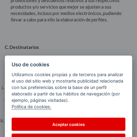
promociones y descuentos relativos a sus respectivos
productos y/o servicios que mejor se ajusten a sus
necesidades, incluso por medios electrónicos, pudiendo
llevar a cabo para ello la elaboración de perfiles.
C. Destinatarios
En los términos descritos en el apartado
B. Finalidades de
Uso de cookies
tratamiento
, ESERGUI y/o DISTESER podrán comunicar sus
datos personales a las siguientes entidades:
Utilizamos cookies propias y de terceros para analizar
el uso del sitio web y mostrarte publicidad relacionada
con tus preferencias sobre la base de un perfil
Autoridades públicas, reguladores u órganos gubernamentales
elaborado a partir de tus hábitos de navegación (por
o jurisdiccionales en aquellos supuestos en que es necesario
ejemplo, páginas visitadas).
hacerlo por ley, normativa local o en el cumplimiento de
Política de cookies.
obligaciones regulatorias.
Sociedades del Grupo AVIA, en este sentido a continuación
Aceptar cookies
figura una relación de las entidades a las que serán cedidos los
datos del Usuario en función del servicio/producto que esté