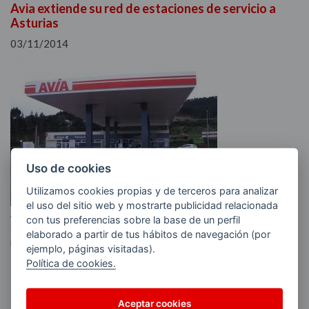
Avia extiende su red de estaciones de servicio a
Asturias
03/11/2014
Uso de cookies
Utilizamos cookies propias y de terceros para analizar
el uso del sitio web y mostrarte publicidad relacionada
Avia incorpora su primera estación de servicio en Asturias,
con tus preferencias sobre la base de un perfil
situada en el municipio de Cudillero, logrando así extender su
elaborado a partir de tus hábitos de navegación (por
radio de acción a 21 provincias y 10 comunidades autónomas.
ejemplo, páginas visitadas).
Política de cookies.
Leer más
Aceptar cookies