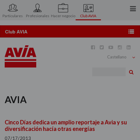
Particulares
Profesionales
Hacer negocio
Club AVIA
Conócenos
Prensa
Conoce el Club AVIA





Contacto
AVIApocket
Bu
Área asociados
Ventajas y descuentos
AVIA
Catálogo de regalos
Promociones y concursos
Cinco Días dedica un amplio reportaje a Avia y su
diversificación hacía otras energías
Viajes y motor
07/17/2013