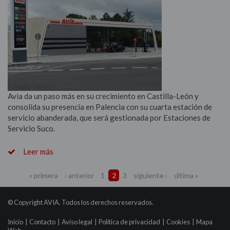
Avia da un paso más en su crecimiento en Castilla-León y
consolida su presencia en Palencia con su cuarta estación de
servicio abanderada, que será gestionada por Estaciones de
Servicio Suco.
Leer más
« primera
‹ anterior
1
2
3
siguiente ›
última »
© Copyright AVIA. Todos los derechos reservados.
Inicio
|
Contacto
|
Aviso legal
|
Política de privacidad
|
Cookies
|
Mapa