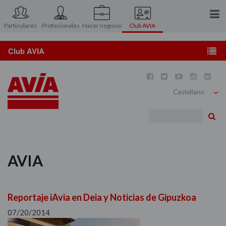
Particulares
Profesionales
Hacer negocio
Club AVIA
Conócenos
Prensa
Conoce el Club AVIA





Contacto
AVIApocket
Bu
Área asociados
Ventajas y descuentos
AVIA
Catálogo de regalos
Promociones y concursos
Reportaje iAvia en Deia y Noticias de Gipuzkoa
Viajes y motor
07/20/2014